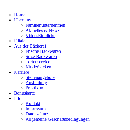
Zum
Inhalt
Home
springen
Über uns
Familienunternehmen
Aktuelles & News
Video-Einblicke
Filialen
Aus der Bäckerei
Frische Backwaren
Süße Backwaren
Tortenservice
Kinderbacken
Karriere
Stellenangebote
Ausbildung
Praktikum
Bonuskarte
Info
Kontakt
Impressum
Datenschutz
Allgemeine Geschäftsbedingungen